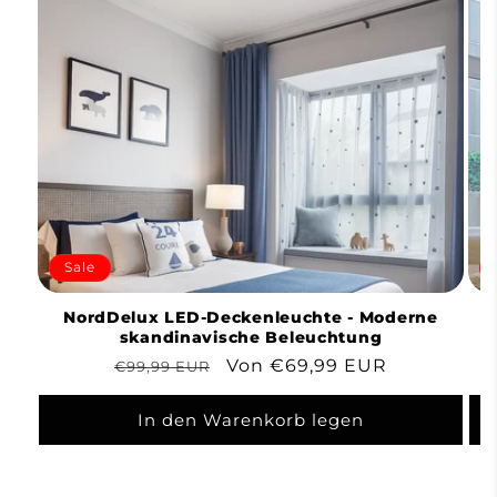
Sale
NordDelux LED-Deckenleuchte - Moderne
skandinavische Beleuchtung
Normaler
Verkaufspreis
Von €69,99 EUR
€99,99 EUR
Preis
In den Warenkorb legen