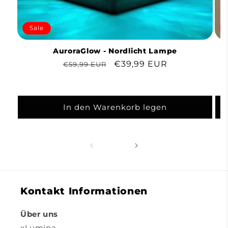
Sale
AuroraGlow - Nordlicht Lampe
N
Normaler
Verkaufspreis
€39,99 EUR
€59,99 EUR
Preis
In den Warenkorb legen
Kontakt Informationen
Über uns
xLumina,